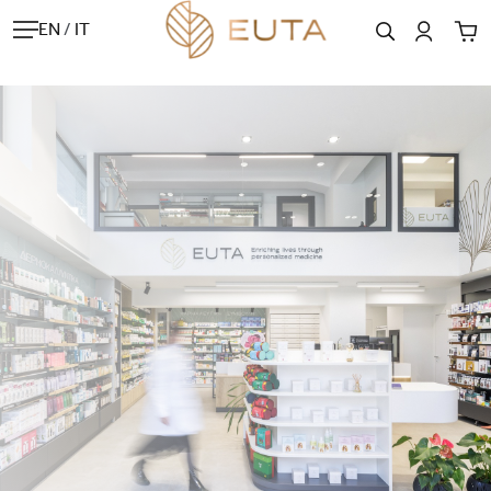
EN
/
IT