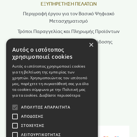
ΕΞΥΠΗΡΕΤΗΣΗ ΠΕΛΑΤΩΝ
Περιγραφή έργου για τον Βασικό Ψηφιακό
Μετασχηματισμό
Τρόποι Παραγγελίας και Πληρωμής Προϊόντων
Τρόποι Αποστολής & Χρόνοι Παράδοσης
×
Αυτός ο ιστότοπος
Πολιτική Επιστροφών
χρησιμοποιεί cookies
Τρόποι Παραγγελίας
Αυτός ο ιστότοπος χρησιμοποιεί cookies
για τη βελτίωση της εμπειρίας των
Όροι Χρήσης
χρηστών. Χρησιμοποιώντας τον ιστότοπό
Πολιτική Απορρήτου
μας, παρέχετε τη συγκατάθεσή σας για όλα
τα cookies σύμφωνα με την Πολιτική μας
Πολιτική Cookies
για τα cookies.
Διαβάστε περισσότερα
Όροι διαγωνισμού
ΑΠΟΛΎΤΩΣ ΑΠΑΡΑΊΤΗΤΑ
ΑΠΌΔΟΣΗΣ
ΣΤΌΧΕΥΣΗΣ
ΛΕΙΤΟΥΡΓΙΚΌΤΗΤΑΣ