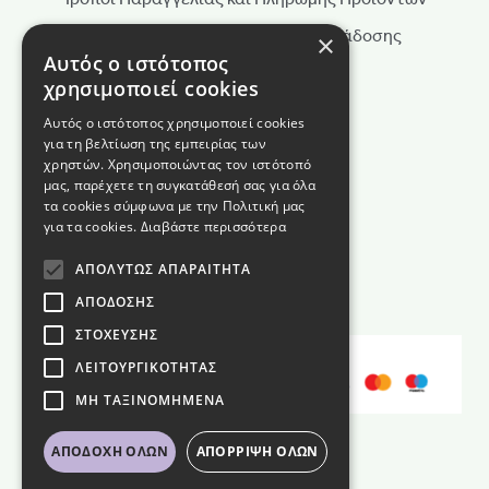
Τρόποι Αποστολής & Χρόνοι Παράδοσης
×
Αυτός ο ιστότοπος
Πολιτική Επιστροφών
χρησιμοποιεί cookies
Τρόποι Παραγγελίας
Αυτός ο ιστότοπος χρησιμοποιεί cookies
για τη βελτίωση της εμπειρίας των
Όροι Χρήσης
χρηστών. Χρησιμοποιώντας τον ιστότοπό
Πολιτική Απορρήτου
μας, παρέχετε τη συγκατάθεσή σας για όλα
τα cookies σύμφωνα με την Πολιτική μας
Πολιτική Cookies
για τα cookies.
Διαβάστε περισσότερα
Όροι διαγωνισμού
ΑΠΟΛΎΤΩΣ ΑΠΑΡΑΊΤΗΤΑ
ΑΠΌΔΟΣΗΣ
ΣΤΌΧΕΥΣΗΣ
ΛΕΙΤΟΥΡΓΙΚΌΤΗΤΑΣ
ΜΗ ΤΑΞΙΝΟΜΗΜΈΝΑ
ΑΠΟΔΟΧΉ ΌΛΩΝ
ΑΠΌΡΡΙΨΗ ΌΛΩΝ