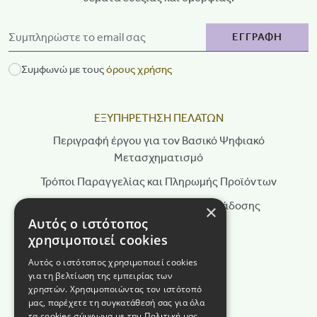
ΕΓΓΡΑΦΗ
Συμφωνώ με τους
όρους χρήσης
ΕΞΥΠΗΡΕΤΗΣΗ ΠΕΛΑΤΩΝ
Περιγραφή έργου για τον Βασικό Ψηφιακό
Μετασχηματισμό
Τρόποι Παραγγελίας και Πληρωμής Προϊόντων
Τρόποι Αποστολής & Χρόνοι Παράδοσης
×
Αυτός ο ιστότοπος
Πολιτική Επιστροφών
χρησιμοποιεί cookies
Τρόποι Παραγγελίας
Αυτός ο ιστότοπος χρησιμοποιεί cookies
για τη βελτίωση της εμπειρίας των
Όροι Χρήσης
χρηστών. Χρησιμοποιώντας τον ιστότοπό
Πολιτική Απορρήτου
μας, παρέχετε τη συγκατάθεσή σας για όλα
τα cookies σύμφωνα με την Πολιτική μας