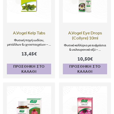
A.Vogel Kelp Tabs
A.Vogel Eye Drops
(Collyre) 10ml
Φυσική πηγή ιωδίου,
μετάλλων & ιχνοστοιχείων – ...
Φυσικό κολλύριο με ευφράσια
& υαλουρονικό οξύ – ...
13,45€
10,50€
ΠΡΟΣΘΗΚΗ ΣΤΟ
ΠΡΟΣΘΗΚΗ ΣΤΟ
ΚΑΛΑΘΙ
ΚΑΛΑΘΙ