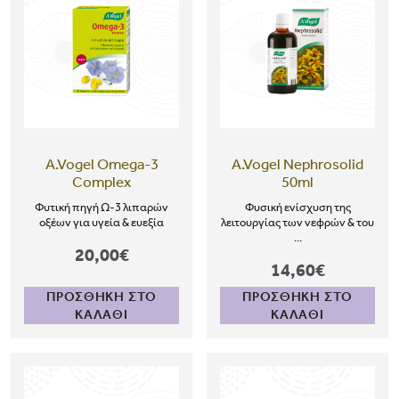
A.Vogel Omega-3
A.Vogel Nephrosolid
Complex
50ml
Φυτική πηγή Ω-3 λιπαρών
Φυσική ενίσχυση της
οξέων για υγεία & ευεξία
λειτουργίας των νεφρών & του
...
20,00€
14,60€
ΠΡΟΣΘΗΚΗ ΣΤΟ
ΠΡΟΣΘΗΚΗ ΣΤΟ
ΚΑΛΑΘΙ
ΚΑΛΑΘΙ