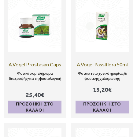
A.Vogel Prostasan Caps
A.Vogel Passiflora 50ml
Φυτικό συμπλήρωμα
Φυτικό ενισχυτικό ηρεμίας &
διατροφής για τη φυσιολογική
φυσικής χαλάρωσης
...
13,20€
25,40€
ΠΡΟΣΘΗΚΗ ΣΤΟ
ΠΡΟΣΘΗΚΗ ΣΤΟ
ΚΑΛΑΘΙ
ΚΑΛΑΘΙ