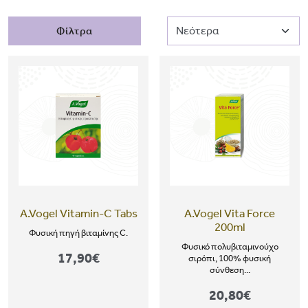
Φίλτρα
A.Vogel Vitamin-C Tabs
A.Vogel Vita Force
200ml
Φυσική πηγή βιταμίνης C.
Φυσικό πολυβιταμινούχο
17,90€
σιρόπι, 100% φυσική
σύνθεση...
20,80€