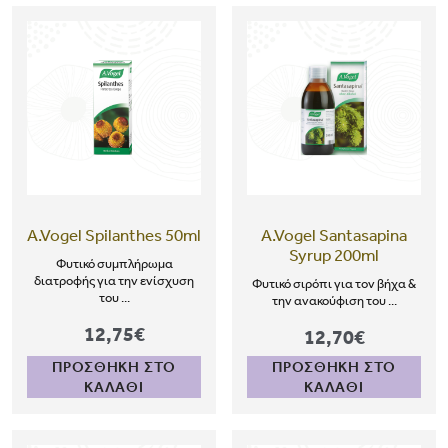
A.Vogel Spilanthes 50ml
A.Vogel Santasapina
Syrup 200ml
Φυτικό συμπλήρωμα
διατροφής για την ενίσχυση
Φυτικό σιρόπι για τον βήχα &
του ...
την ανακούφιση του ...
12,75€
12,70€
ΠΡΟΣΘΗΚΗ ΣΤΟ
ΠΡΟΣΘΗΚΗ ΣΤΟ
ΚΑΛΑΘΙ
ΚΑΛΑΘΙ