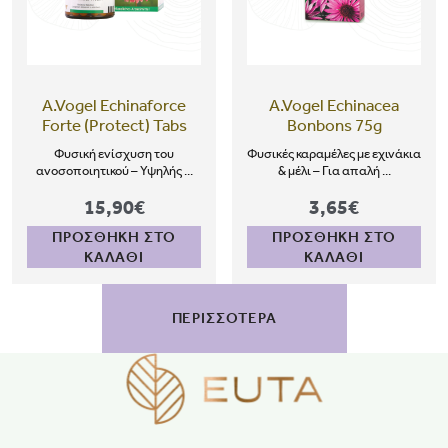
A.Vogel Echinaforce
A.Vogel Echinacea
Forte (Protect) Tabs
Bonbons 75g
Φυσική ενίσχυση του
Φυσικές καραμέλες με εχινάκια
ανοσοποιητικού – Υψηλής ...
& μέλι – Για απαλή ...
15,90€
3,65€
ΠΡΟΣΘΗΚΗ ΣΤΟ
ΠΡΟΣΘΗΚΗ ΣΤΟ
ΚΑΛΑΘΙ
ΚΑΛΑΘΙ
ΠΕΡΙΣΣΟΤΕΡΑ