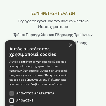
ΕΞΥΠΗΡΕΤΗΣΗ ΠΕΛΑΤΩΝ
Περιγραφή έργου για τον Βασικό Ψηφιακό
Μετασχηματισμό
Τρόποι Παραγγελίας και Πληρωμής Προϊόντων
Τρόποι Αποστολής & Χρόνοι Παράδοσης
×
Αυτός ο ιστότοπος
Πολιτική Επιστροφών
χρησιμοποιεί cookies
Τρόποι Παραγγελίας
Αυτός ο ιστότοπος χρησιμοποιεί cookies
για τη βελτίωση της εμπειρίας των
Όροι Χρήσης
χρηστών. Χρησιμοποιώντας τον ιστότοπό
Πολιτική Απορρήτου
μας, παρέχετε τη συγκατάθεσή σας για όλα
τα cookies σύμφωνα με την Πολιτική μας
Πολιτική Cookies
για τα cookies.
Διαβάστε περισσότερα
Όροι διαγωνισμού
ΑΠΟΛΎΤΩΣ ΑΠΑΡΑΊΤΗΤΑ
ΑΠΌΔΟΣΗΣ