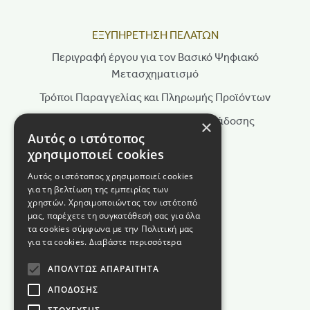
ΕΞΥΠΗΡΕΤΗΣΗ ΠΕΛΑΤΩΝ
Περιγραφή έργου για τον Βασικό Ψηφιακό
Μετασχηματισμό
Τρόποι Παραγγελίας και Πληρωμής Προϊόντων
Τρόποι Αποστολής & Χρόνοι Παράδοσης
×
Αυτός ο ιστότοπος
Πολιτική Επιστροφών
χρησιμοποιεί cookies
Τρόποι Παραγγελίας
Αυτός ο ιστότοπος χρησιμοποιεί cookies
για τη βελτίωση της εμπειρίας των
Όροι Χρήσης
χρηστών. Χρησιμοποιώντας τον ιστότοπό
Πολιτική Απορρήτου
μας, παρέχετε τη συγκατάθεσή σας για όλα
τα cookies σύμφωνα με την Πολιτική μας
Πολιτική Cookies
για τα cookies.
Διαβάστε περισσότερα
Όροι διαγωνισμού
ΑΠΟΛΎΤΩΣ ΑΠΑΡΑΊΤΗΤΑ
ΑΠΌΔΟΣΗΣ