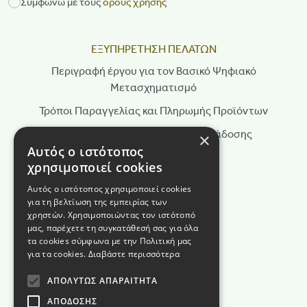
Συμφωνώ με τους
όρους χρήσης
ΕΞΥΠΗΡΕΤΗΣΗ ΠΕΛΑΤΩΝ
Περιγραφή έργου για τον Βασικό Ψηφιακό
Μετασχηματισμό
Τρόποι Παραγγελίας και Πληρωμής Προϊόντων
Τρόποι Αποστολής & Χρόνοι Παράδοσης
×
Αυτός ο ιστότοπος
Πολιτική Επιστροφών
χρησιμοποιεί cookies
Τρόποι Παραγγελίας
Αυτός ο ιστότοπος χρησιμοποιεί cookies
για τη βελτίωση της εμπειρίας των
Όροι Χρήσης
χρηστών. Χρησιμοποιώντας τον ιστότοπό
Πολιτική Απορρήτου
μας, παρέχετε τη συγκατάθεσή σας για όλα
τα cookies σύμφωνα με την Πολιτική μας
Πολιτική Cookies
για τα cookies.
Διαβάστε περισσότερα
Όροι διαγωνισμού
ΑΠΟΛΎΤΩΣ ΑΠΑΡΑΊΤΗΤΑ
ΑΠΌΔΟΣΗΣ