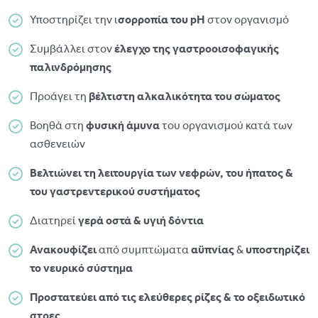
Υποστηρίζει την ι
σορροπία του pH
στον οργανισμό
Συμβάλλει στον
έλεγχο της γαστροοισοφαγικής
παλινδρόμησης
Προάγει τη
βέλτιστη αλκαλικότητα του σώματος
Βοηθά στη
φυσική άμυνα
του οργανισμού κατά των
ασθενειών
Βελτιώνει τη λειτουργία των νεφρών, του ήπατος &
του γαστρεντερικού συστήματος
Διατηρεί
γερά οστά & υγιή δόντια
Ανακουφίζει
από συμπτώματα
αϋπνίας
&
υποστηρίζει
το νευρικό σύστημα
Προστατεύει από τις ελεύθερες ρίζες & το οξειδωτικό
στρες