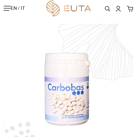
EN
/
IT