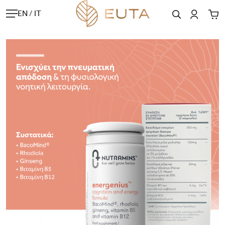
EN
/
IT