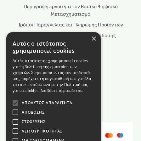
Περιγραφή έργου για τον Βασικό Ψηφιακό
Μετασχηματισμό
Τρόποι Παραγγελίας και Πληρωμής Προϊόντων
Τρόποι Αποστολής & Χρόνοι Παράδοσης
×
Αυτός ο ιστότοπος
Πολιτική Επιστροφών
χρησιμοποιεί cookies
Τρόποι Παραγγελίας
Αυτός ο ιστότοπος χρησιμοποιεί cookies
για τη βελτίωση της εμπειρίας των
Όροι Χρήσης
χρηστών. Χρησιμοποιώντας τον ιστότοπό
Πολιτική Απορρήτου
μας, παρέχετε τη συγκατάθεσή σας για όλα
τα cookies σύμφωνα με την Πολιτική μας
Πολιτική Cookies
για τα cookies.
Διαβάστε περισσότερα
Όροι διαγωνισμού
ΑΠΟΛΎΤΩΣ ΑΠΑΡΑΊΤΗΤΑ
ΑΠΌΔΟΣΗΣ
ΣΤΌΧΕΥΣΗΣ
ΛΕΙΤΟΥΡΓΙΚΌΤΗΤΑΣ
ΜΗ ΤΑΞΙΝΟΜΗΜΈΝΑ