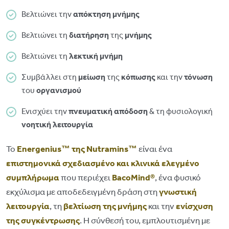
Βελτιώνει την
απόκτηση
μνήμης
Βελτιώνει τη
διατήρηση
της
μνήμης
Βελτιώνει τη
λεκτική
μνήμη
Συμβάλλει στη
μείωση
της
κόπωσης
και την
τόνωση
του
οργανισμού
Ενισχύει την
πνευματική
απόδοση
& τη φυσιολογική
νοητική
λειτουργία
Το
Energenius™ της Nutramins™
είναι ένα
επιστημονικά σχεδιασμένο και κλινικά ελεγμένο
συμπλήρωμα
που περιέχει
BacoMind®
, ένα φυσικό
εκχύλισμα με αποδεδειγμένη δράση στη
γνωστική
λειτουργία
, τη
βελτίωση της μνήμης
και την
ενίσχυση
της συγκέντρωσης
. Η σύνθεσή του, εμπλουτισμένη με