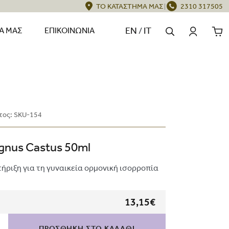
ΤΟ ΚΑΤΑΣΤΗΜΑ ΜΑΣ
2310 317505
EN
/
IT
ΈΑ ΜΑΣ
ΕΠΙΚΟΙΝΩΝΊΑ
τος:
SKU-154
gnus Castus 50ml
ήριξη για τη γυναικεία ορμονική ισορροπία
13,15€
ΠΡΟΣΘΗΚΗ ΣΤΟ ΚΑΛΑΘΙ