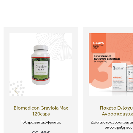
Biomedicon Graviola Max
Πακέτο Ενίσχυ
120caps
Ανοσοποιητι
Το θεραπευτικό φρούτο.
Δώστε στο ανοσοποιητικ
υποστήριξη που .