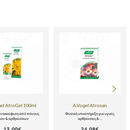
el AtroGel 100ml
A.Vogel Atrosan
ανακούφιση από πόνους
Φυσική υποστήριξη για υγιείς
υών & αρθρώσεων
αρθρώσεις & ...
13,00€
24,08€