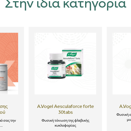
Στην ίδια κατηγορία
σης
A.Vogel Aesculaforce forte
A.Vog
κού
30tabs
Φυσική 
μ
ό σας την
Φυσική τόνωση της φλεβικής
..
κυκλοφορίας