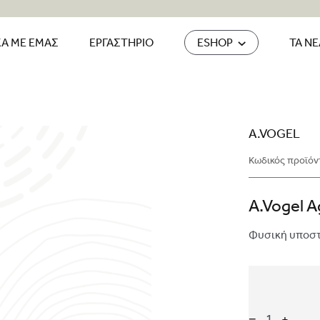
ΚΑ ΜΕ ΕΜΑΣ
ΕΡΓΑΣΤΗΡΙΟ
ESHOP
ΤΑ Ν
A.VOGEL
Κωδικός προϊόν
A.Vogel A
Φυσική υποστ
−
+