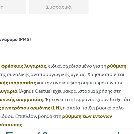
ση
Συστατικά
ύνδρομο (PMS)
ν
 φρέσκιας λυγαριάς
, ειδικά σχεδιασμένο για τη
ρύθμιση
 της συνολικής αναπαραγωγικής υγείας. Χρησιμοποιείται
ικής ισορροπίας
και την ανακούφιση συμπτωμάτων που
λυγαριά
(Agnus Castus) έχει μακρά ιστορία χρήσης στη
ονικής ισορροπίας
. Έρευνες στη Γερμανία έχουν δείξει ότι
χρινοτρόπου ορμόνης (LH)
, η οποία παίζει βασικό ρόλο
ριόδου. Επιπλέον, βοηθά στη
ρύθμιση των έντονων
ηνόπαυσης
.