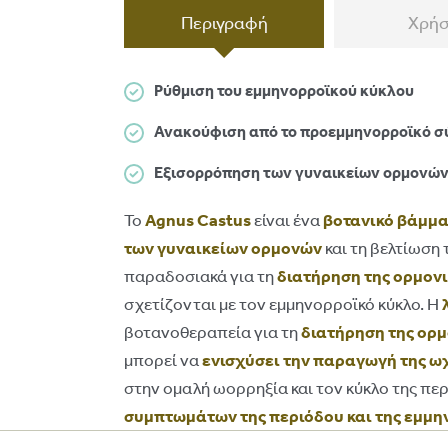
Περιγραφή
Χρή
Ρύθμιση του εμμηνορροϊκού κύκλου
Ανακούφιση από το προεμμηνορροϊκό σ
Εξισορρόπηση των γυναικείων ορμονώ
Το
Agnus Castus
είναι ένα
βοτανικό βάμμα
των γυναικείων ορμονών
και τη βελτίωση
παραδοσιακά για τη
διατήρηση της ορμον
σχετίζονται με τον εμμηνορροϊκό κύκλο. Η
βοτανοθεραπεία για τη
διατήρηση της ορμ
μπορεί να
ενισχύσει την παραγωγή της ω
στην ομαλή ωορρηξία και τον κύκλο της πε
συμπτωμάτων της περιόδου και της εμμ