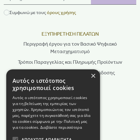
Συμφωνώ με τους
όρους χρήσης
ΕΞΥΠΗΡΕΤΗΣΗ ΠΕΛΑΤΩΝ
Περιγραφή έργου για τον Βασικό Ψηφιακό
Μετασχηματισμό
Τρόποι Παραγγελίας και Πληρωμής Προϊόντων
Τρόποι Αποστολής & Χρόνοι Παράδοσης
×
Αυτός ο ιστότοπος
Πολιτική Επιστροφών
χρησιμοποιεί cookies
Τρόποι Παραγγελίας
Αυτός ο ιστότοπος χρησιμοποιεί cookies
για τη βελτίωση της εμπειρίας των
Όροι Χρήσης
χρηστών. Χρησιμοποιώντας τον ιστότοπό
Πολιτική Απορρήτου
μας, παρέχετε τη συγκατάθεσή σας για όλα
τα cookies σύμφωνα με την Πολιτική μας
Πολιτική Cookies
για τα cookies.
Διαβάστε περισσότερα
Όροι διαγωνισμού
ΑΠΟΛΎΤΩΣ ΑΠΑΡΑΊΤΗΤΑ